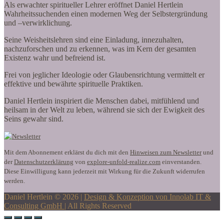
Als erwachter spiritueller Lehrer eröffnet Daniel Hertlein
Wahrheitssuchenden einen modernen Weg der Selbstergründung
und –verwirklichung.
Seine Weisheitslehren sind eine Einladung, innezuhalten,
nachzuforschen und zu erkennen, was im Kern der gesamten
Existenz wahr und befreiend ist.
Frei von jeglicher Ideologie oder Glaubensrichtung vermittelt er
effektive und bewährte spirituelle Praktiken.
Daniel Hertlein inspiriert die Menschen dabei, mitfühlend und
heilsam in der Welt zu leben, während sie sich der Ewigkeit des
Seins gewahr sind.
Mit dem Abonnement erklärst du dich mit den
Hinweisen zum Newsletter
und
der
Datenschutzerklärung
von
explore-unfold-realize.com
einverstanden.
Diese Einwilligung kann jederzeit mit Wirkung für die Zukunft widerrufen
werden.
Daniel Hertlein © 2026 |
Design & Konzeption von Innolab IT &
Consulting GmbH
| All Rights Reserved