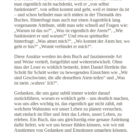
man eigentlich nicht nachdenkt, weil er „von selbst
funktioniert“, von selbst kommt und geht, weil er immer da ist
– und schon befindet man sich mitten in der Thematik des
Buches. Hinterfragt man auch nur einen Augenblick lang
vorgenannte Attribute, stößt man sehr schnell auf Fragen wie:
„Warum ist das so?“, „Was ist eigentlich der Atem?“, „Wie
funktioniert er und warum?“ Und etwas spiritueller
hinterfragt: „Was atmet mich?“, „Wo kommt der Atem her, wo
geht er hin?“ „Womit verbindet er mich?“.
Diese Ansätze werden im dem Buch auf faszinierende Art
und Weise vertieft, fortgeführt und weiterentwickelt. Ohne
dass der Leser es wirklich bemerkt, leitet Daniel Hertlein ihn
Schritt für Schritt weiter zu bewegenden Einsichten wie „Wir
sind Geschwister, die alle denselben Atem teilen“ und „Was
ist mein ‚wahres‘ Ich?“.
Gedanken, die uns ganz subtil immer wieder darauf
zurückführen, worum es wirklich geht – uns deutlich machen,
was uns alles wichtig ist, das eigentlich gar nicht zählt, mit
welchem Wahnsinn wir unser Leben zu planen versuchen,
statt einfach im Hier und Jetzt das Leben, unser Leben, zu
erleben. Ein Buch, das uns gleichzeitig eine genaue Anleitung
dafür liefert, wie wir uns besser fühlen können, wie wir mit
Anstürmen von Gedanken und Emotionen umgehen können,