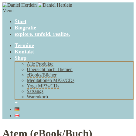
Menu
Start
Biografie
explore. unfold. realize.
Termine
Kontakt
Shop
Alle Produkte
Übersicht nach Themen
eBooks/Bücher
Meditationen MP3s/CDs
Yoga MP3s/CDs
Satsangs
Warenkorb
+
Atem (eBook/Buch)