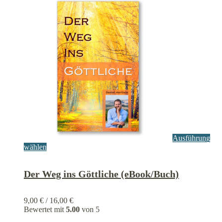
Ausführung
Dieses
wählen
Produkt
weist
Der Weg ins Göttliche (eBook/Buch)
mehrere
Varianten
auf.
Die
9,00
€
/
16,00
€
Optionen
Bewertet mit
5.00
von 5
können