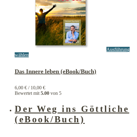
Ausführung
Dieses
wählen
Produkt
weist
Das Innere leben (eBook/Buch)
mehrere
Varianten
auf.
Die
6,00
€
/
10,00
€
Optionen
Bewertet mit
5.00
von 5
können
auf
Der Weg ins Göttliche
der
Produktseite
(eBook/Buch)
gewählt
werden