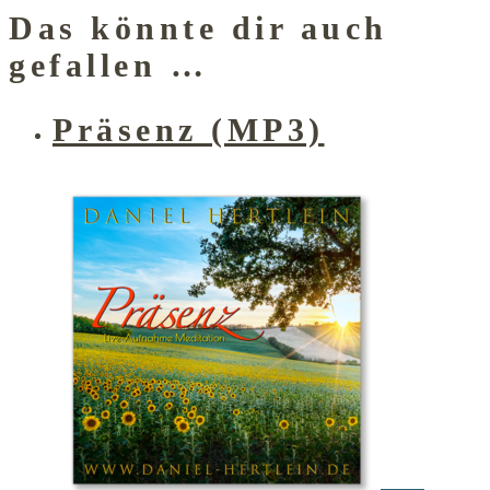
auf
Das könnte dir auch
der
Produktseite
gefallen …
gewählt
werden
Präsenz (MP3)