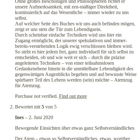
Ohne großes Beschönigen und Philosophieren richtet er
unsere Aufmerksamkeit, mit zen-mäßiger Direktheit,
kontinuierlich auf das Wesentliche – immer wieder zu uns
selbst.
Auf welcher Seite des Buches wir uns auch befinden mögen,
zeigt er uns stets die Tür zum Lebendigsein.
Durch scheinbar einfache Techniken wird uns hier ein
Zugang ermöglicht, der unserer spekulativen und immer-
bereits-verstehenden Logik ewig verschlossen bleiben wird.
So steht es hier jedem frei, ganz individuell für sich selbst zu
entscheiden, ob und wie weit er sich – durch die präzise
angeleiteten Techniken – von einer teilnahmslosen
Gedankenebene hinein in die unmittelbare Lebendigkeit des
gegenwärtigen Augenblicks begeben und auf bewusste Weise
spürbarer Teil des Lebens werden (sein) möchte – Atemzug
für Atemzug.
Purchase not verified.
Find out more
Bewertet mit
5
von 5
Ines
–
2. Juni 2020
Bewegende Einsichten über etwas ganz Selbstverständliches
Der Atem – etwas so Selbstverständliches, etwas, worüber