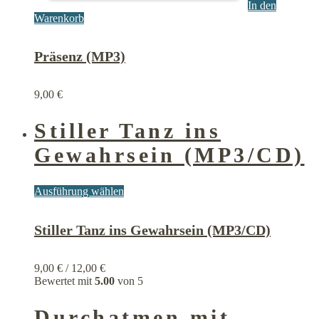
In den
Warenkorb
Präsenz (MP3)
9,00
€
Stiller Tanz ins
Gewahrsein (MP3/CD)
Dieses
Ausführung wählen
Produkt
weist
Stiller Tanz ins Gewahrsein (MP3/CD)
mehrere
Varianten
auf.
Die
9,00
€
/
12,00
€
Optionen
Bewertet mit
5.00
von 5
können
auf
Durchatmen mit
der