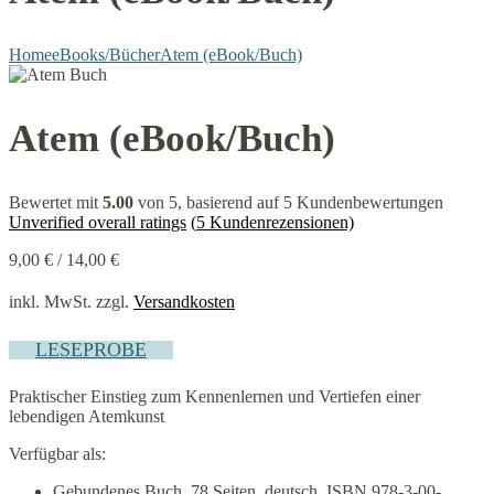
Home
eBooks/Bücher
Atem (eBook/Buch)
Atem (eBook/Buch)
Bewertet mit
5.00
von 5, basierend auf
5
Kundenbewertungen
Unverified overall ratings
(
5
Kundenrezensionen)
9,00
€
/
14,00
€
inkl. MwSt.
zzgl.
Versandkosten
LESEPROBE
Praktischer Einstieg zum Kennenlernen und Vertiefen einer
lebendigen Atemkunst
Verfügbar als:
Gebundenes Buch, 78 Seiten, deutsch, ISBN 978-3-00-