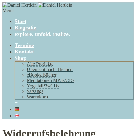
Menu
Start
Biografie
explore. unfold. realize.
Termine
Kontakt
Shop
Alle Produkte
Übersicht nach Themen
eBooks/Bücher
Meditationen MP3s/CDs
Yoga MP3s/CDs
Satsangs
Warenkorb
+
Widerrufsbelehrung