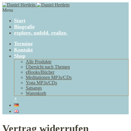
Menu
Start
Biografie
explore. unfold. realize.
Termine
Kontakt
Shop
Alle Produkte
Übersicht nach Themen
eBooks/Bücher
Meditationen MP3s/CDs
Yoga MP3s/CDs
Satsangs
Warenkorb
+
Vertrag widerrufen