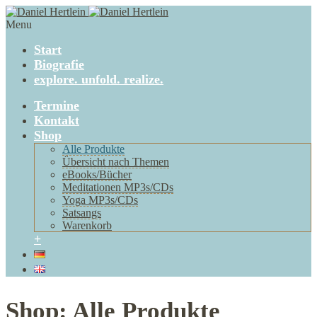
Menu
Start
Biografie
explore. unfold. realize.
Termine
Kontakt
Shop
Alle Produkte
Übersicht nach Themen
eBooks/Bücher
Meditationen MP3s/CDs
Yoga MP3s/CDs
Satsangs
Warenkorb
+
Shop: Alle Produkte